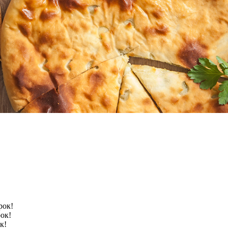
рок!
рок!
к!