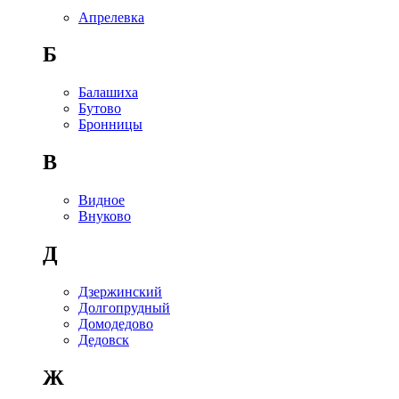
Апрелевка
Б
Балашиха
Бутово
Бронницы
В
Видное
Внуково
Д
Дзержинский
Долгопрудный
Домодедово
Дедовск
Ж