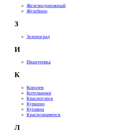
Железнодорожный
Жулебино
З
Зеленоград
И
Ивантеевка
К
Королев
Котельники
Красногорск
Куркино
Купавна
Краснознаменск
Л