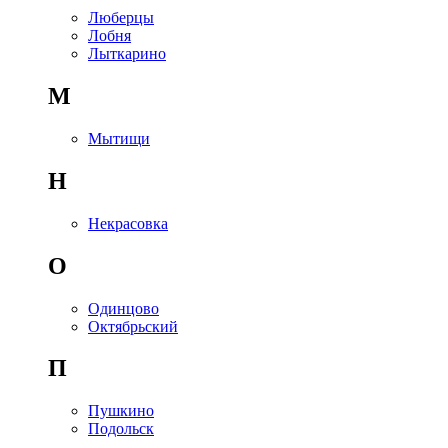
Люберцы
Лобня
Лыткарино
М
Мытищи
Н
Некрасовка
О
Одинцово
Октябрьский
П
Пушкино
Подольск