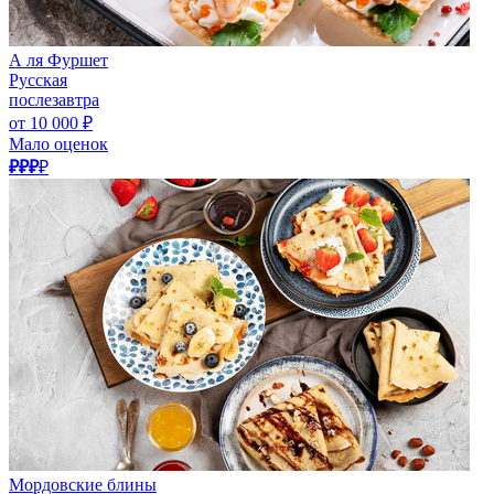
А ля Фуршет
Русская
послезавтра
от 10 000 ₽
Мало оценок
₽₽₽
₽
Мордовские блины