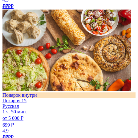
₽₽
₽₽
Подарок внутри
Пекарня 15
Русская
1 ч. 50 мин.
от 5 000 ₽
699 ₽
4.9
₽₽
₽₽