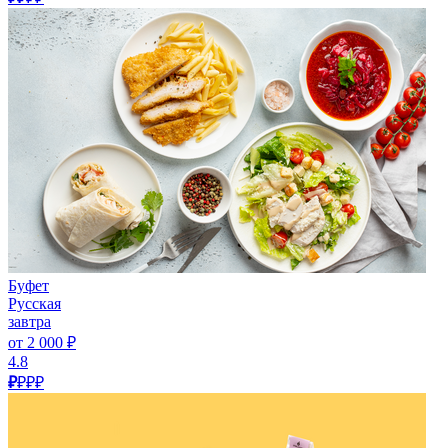
Буфет
Русская
завтра
от 2 000 ₽
4.8
₽
₽₽₽