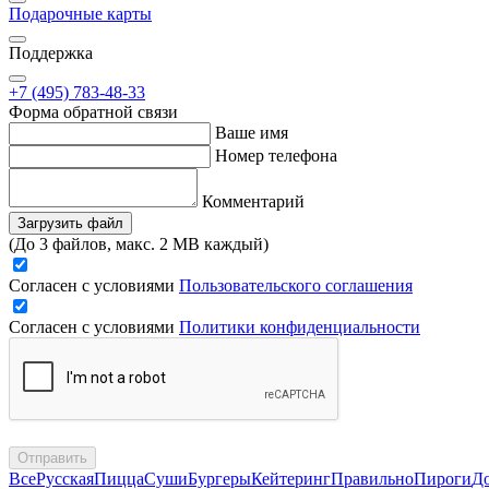
Подарочные карты
Поддержка
+7 (495) 783-48-33
Форма обратной связи
Ваше имя
Номер телефона
Комментарий
Загрузить файл
(До 3 файлов, макс. 2 MB каждый)
Согласен с условиями
Пользовательского соглашения
Согласен с условиями
Политики конфиденциальности
Отправить
Все
Русская
Пицца
Суши
Бургеры
Кейтеринг
Правильно
Пироги
Д