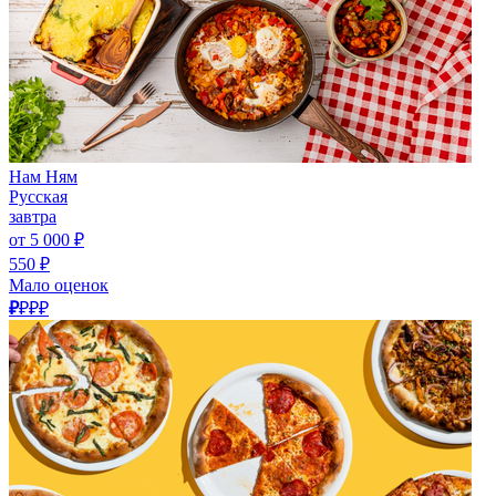
Нам Ням
Русская
завтра
от 5 000 ₽
550 ₽
Мало оценок
₽
₽₽₽