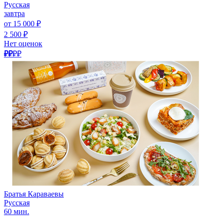
Русская
завтра
от 15 000 ₽
2 500 ₽
Нет оценок
₽₽
₽₽
Братья Караваевы
Русская
60 мин.