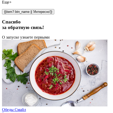
Еще+
{{item?.btn_name || 'Интересно'}}
Спасибо
за обратную связь!
О запуске узнаете первыми
Обеды Смайл