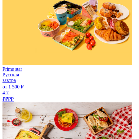
Prime star
Русская
завтра
от 1 500 ₽
4.7
₽₽
₽₽