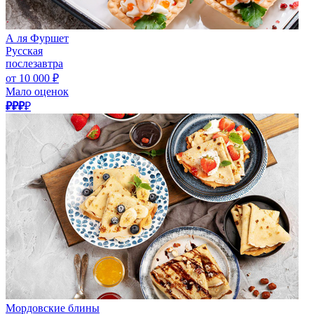
А ля Фуршет
Русская
послезавтра
от 10 000 ₽
Мало оценок
₽₽₽
₽
Мордовские блины