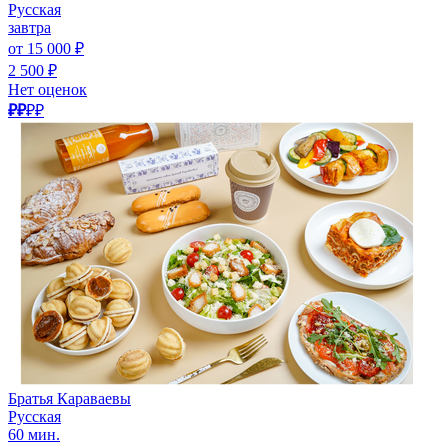
Русская
завтра
от 15 000 ₽
2 500 ₽
Нет оценок
₽₽
₽₽
Братья Караваевы
Русская
60 мин.