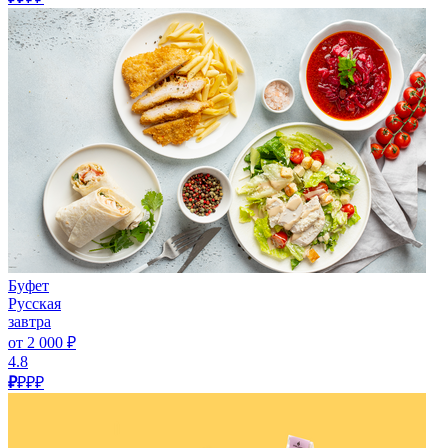
Буфет
Русская
завтра
от 2 000 ₽
4.8
₽
₽₽₽