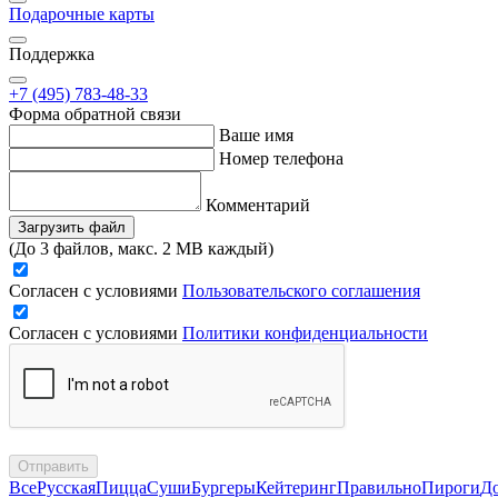
Подарочные карты
Поддержка
+7 (495) 783-48-33
Форма обратной связи
Ваше имя
Номер телефона
Комментарий
Загрузить файл
(До 3 файлов, макс. 2 MB каждый)
Согласен с условиями
Пользовательского соглашения
Согласен с условиями
Политики конфиденциальности
Отправить
Все
Русская
Пицца
Суши
Бургеры
Кейтеринг
Правильно
Пироги
Д