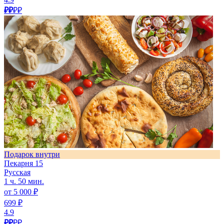
₽₽
₽₽
Подарок внутри
Пекарня 15
Русская
1 ч. 50 мин.
от 5 000 ₽
699 ₽
4.9
₽₽
₽₽