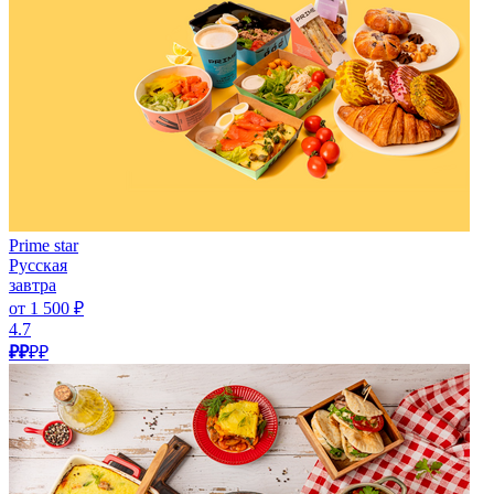
Prime star
Русская
завтра
от 1 500 ₽
4.7
₽₽
₽₽