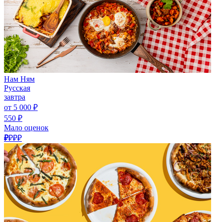
Нам Ням
Русская
завтра
от 5 000 ₽
550 ₽
Мало оценок
₽
₽₽₽