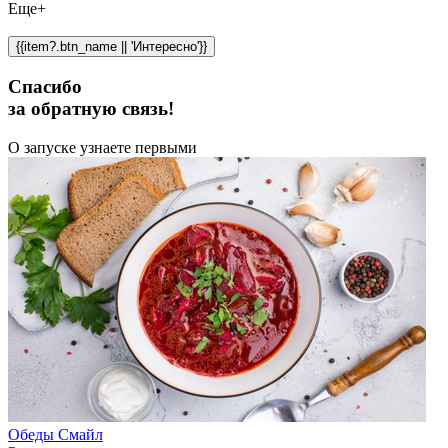
Еще+
{{item?.btn_name || 'Интересно'}}
Спасибо
за обратную связь!
О запуске узнаете первыми
Обеды Смайл