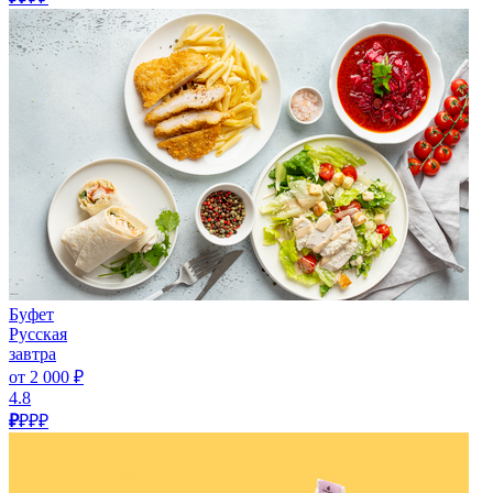
Буфет
Русская
завтра
от 2 000 ₽
4.8
₽
₽₽₽