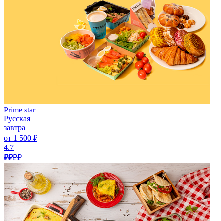
Prime star
Русская
завтра
от 1 500 ₽
4.7
₽₽
₽₽