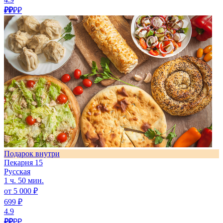
₽₽
₽₽
Подарок внутри
Пекарня 15
Русская
1 ч. 50 мин.
от 5 000 ₽
699 ₽
4.9
₽₽
₽₽