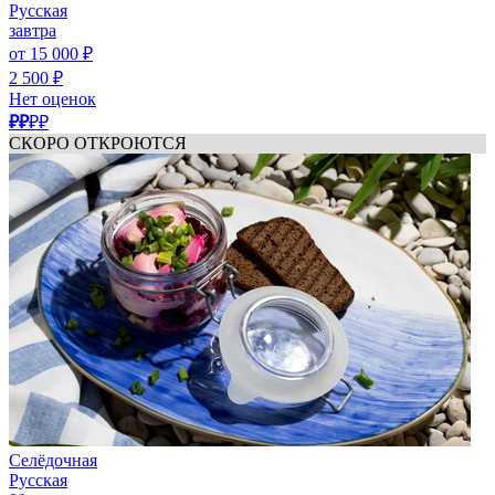
Русская
завтра
от 15 000 ₽
2 500 ₽
Нет оценок
₽₽
₽₽
СКОРО ОТКРОЮТСЯ
Селёдочная
Русская