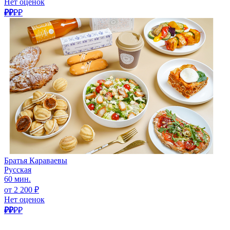
Нет оценок
₽₽
₽₽
Братья Караваевы
Русская
60 мин.
от 2 200 ₽
Нет оценок
₽₽
₽₽