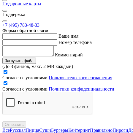
Подарочные карты
Поддержка
+7 (495) 783-48-33
Форма обратной связи
Ваше имя
Номер телефона
Комментарий
Загрузить файл
(До 3 файлов, макс. 2 MB каждый)
Согласен с условиями
Пользовательского соглашения
Согласен с условиями
Политики конфиденциальности
Отправить
Все
Русская
Пицца
Суши
Бургеры
Кейтеринг
Правильно
Пироги
Д