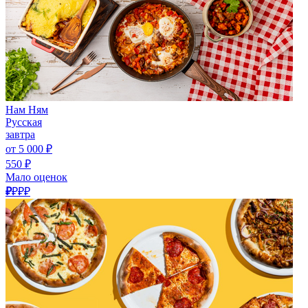
Нам Ням
Русская
завтра
от 5 000 ₽
550 ₽
Мало оценок
₽
₽₽₽