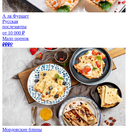
А ля Фуршет
Русская
послезавтра
от 10 000 ₽
Мало оценок
₽₽₽
₽
Мордовские блины