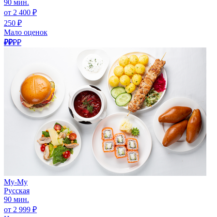
90 мин.
от 2 400 ₽
250 ₽
Мало оценок
₽₽
₽₽
Му-Му
Русская
90 мин.
от 2 999 ₽