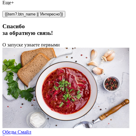
Еще+
{{item?.btn_name || 'Интересно'}}
Спасибо
за обратную связь!
О запуске узнаете первыми
Обеды Смайл