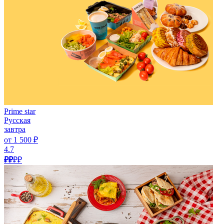
Prime star
Русская
завтра
от 1 500 ₽
4.7
₽₽
₽₽