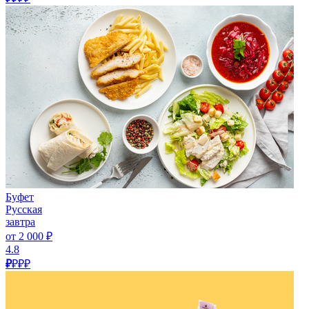
Буфет
Русская
завтра
от 2 000 ₽
4.8
₽
₽₽₽