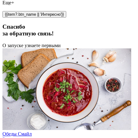
Еще+
{{item?.btn_name || 'Интересно'}}
Спасибо
за обратную связь!
О запуске узнаете первыми
Обеды Смайл