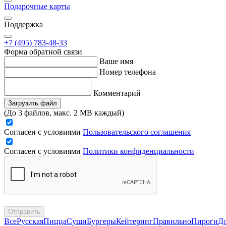
Подарочные карты
Поддержка
+7 (495) 783-48-33
Форма обратной связи
Ваше имя
Номер телефона
Комментарий
Загрузить файл
(До 3 файлов, макс. 2 MB каждый)
Согласен с условиями
Пользовательского соглашения
Согласен с условиями
Политики конфиденциальности
Отправить
Все
Русская
Пицца
Суши
Бургеры
Кейтеринг
Правильно
Пироги
Д