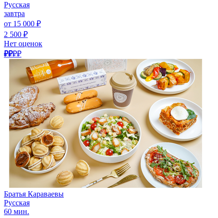
Русская
завтра
от 15 000 ₽
2 500 ₽
Нет оценок
₽₽
₽₽
Братья Караваевы
Русская
60 мин.