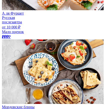
А ля Фуршет
Русская
послезавтра
от 10 000 ₽
Мало оценок
₽₽₽
₽
Мордовские блины