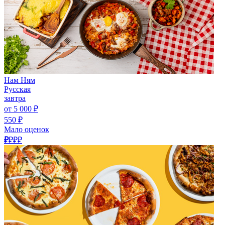
Нам Ням
Русская
завтра
от 5 000 ₽
550 ₽
Мало оценок
₽
₽₽₽