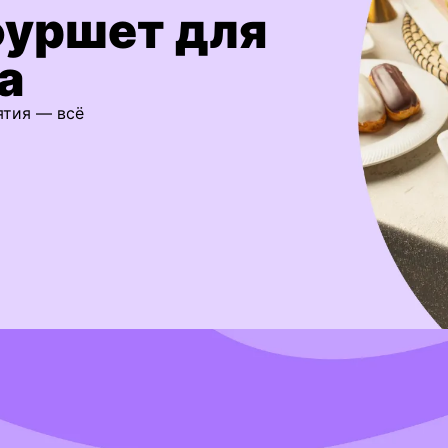
фуршет для
а
ятия — всё