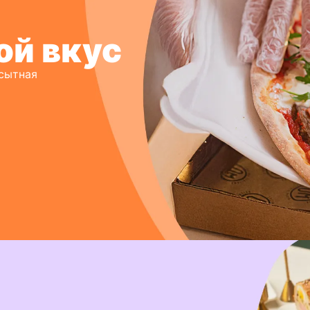
ой вкус
 сытная