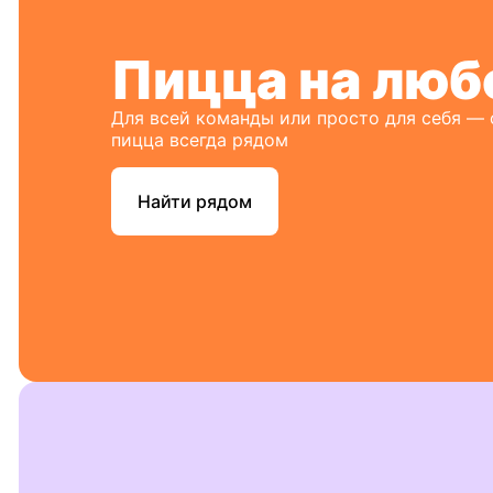
Пицца на люб
Для всей команды или просто для себя —
пицца всегда рядом
Найти рядом