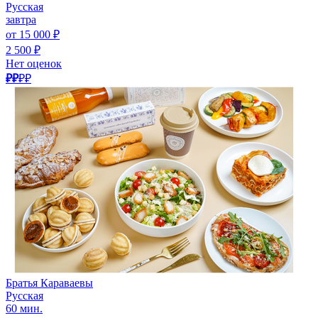
Русская
завтра
от 15 000 ₽
2 500 ₽
Нет оценок
₽₽
₽₽
Братья Караваевы
Русская
60 мин.