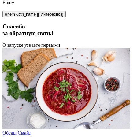
Еще+
{{item?.btn_name || 'Интересно'}}
Спасибо
за обратную связь!
О запуске узнаете первыми
Обеды Смайл