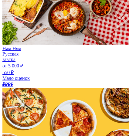
Нам Ням
Русская
завтра
от 5 000 ₽
550 ₽
Мало оценок
₽
₽₽₽