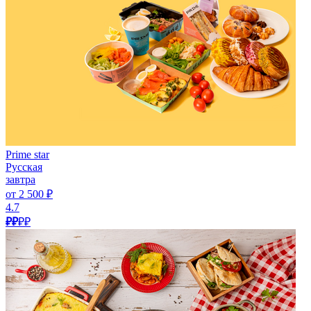
Prime star
Русская
завтра
от 2 500 ₽
4.7
₽₽
₽₽