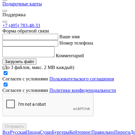
Подарочные карты
Поддержка
+7 (495) 783-48-33
Форма обратной связи
Ваше имя
Номер телефона
Комментарий
Загрузить файл
(До 3 файлов, макс. 2 MB каждый)
Согласен с условиями
Пользовательского соглашения
Согласен с условиями
Политики конфиденциальности
Отправить
Все
Русская
Пицца
Суши
Бургеры
Кейтеринг
Правильно
Пироги
Д