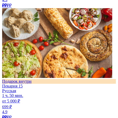
₽₽
₽₽
Подарок внутри
Пекарня 15
Русская
1 ч. 50 мин.
от 5 000 ₽
699 ₽
4.9
₽₽
₽₽