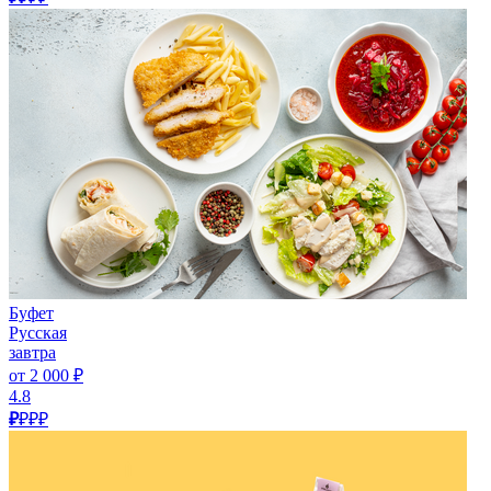
Буфет
Русская
завтра
от 2 000 ₽
4.8
₽
₽₽₽