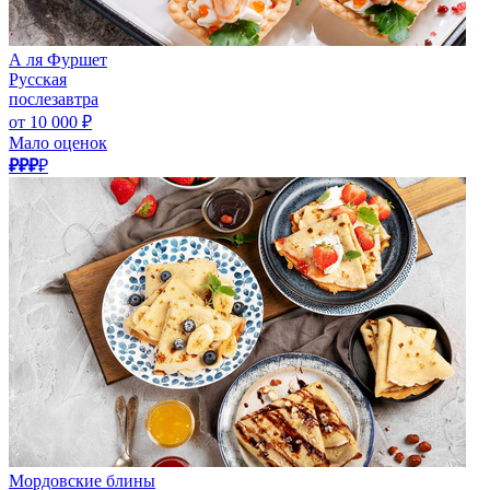
А ля Фуршет
Русская
послезавтра
от 10 000 ₽
Мало оценок
₽₽₽
₽
Мордовские блины