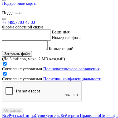
Подарочные карты
Поддержка
+7 (495) 783-48-33
Форма обратной связи
Ваше имя
Номер телефона
Комментарий
Загрузить файл
(До 3 файлов, макс. 2 MB каждый)
Согласен с условиями
Пользовательского соглашения
Согласен с условиями
Политики конфиденциальности
Отправить
Все
Русская
Пицца
Суши
Бургеры
Кейтеринг
Правильно
Пироги
Д