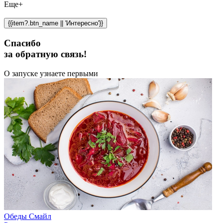
Еще+
{{item?.btn_name || 'Интересно'}}
Спасибо
за обратную связь!
О запуске узнаете первыми
Обеды Смайл