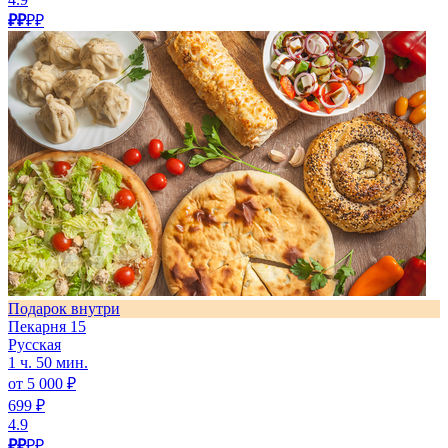
₽₽
₽₽
Подарок внутри
Пекарня 15
Русская
1 ч. 50 мин.
от 5 000 ₽
699 ₽
4.9
₽₽
₽₽