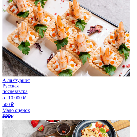
А ля Фуршет
Русская
послезавтра
от 10 000 ₽
500 ₽
Мало оценок
₽₽₽
₽