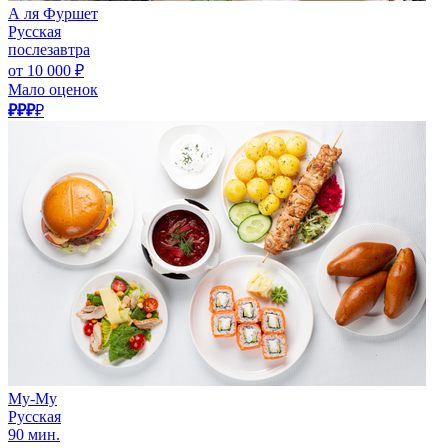
А ля Фуршет
Русская
послезавтра
от 10 000 ₽
Мало оценок
₽₽₽
₽
Му-Му
Русская
90 мин.