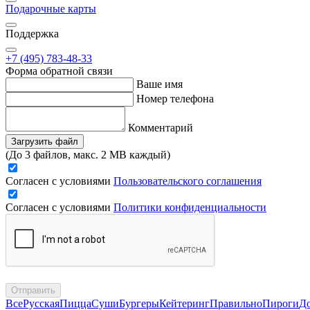
Подарочные карты
Поддержка
+7 (495) 783-48-33
Форма обратной связи
Ваше имя
Номер телефона
Комментарий
Загрузить файл
(До 3 файлов, макс. 2 MB каждый)
Согласен с условиями
Пользовательского соглашения
Согласен с условиями
Политики конфиденциальности
Отправить
Все
Русская
Пицца
Суши
Бургеры
Кейтеринг
Правильно
Пироги
Д