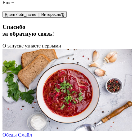
Еще+
{{item?.btn_name || 'Интересно'}}
Спасибо
за обратную связь!
О запуске узнаете первыми
Обеды Смайл