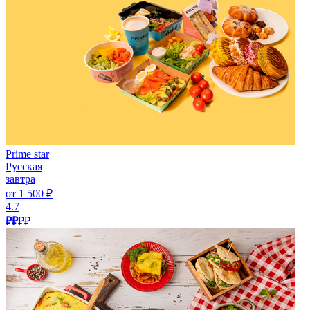
Prime star
Русская
завтра
от 1 500 ₽
4.7
₽₽
₽₽