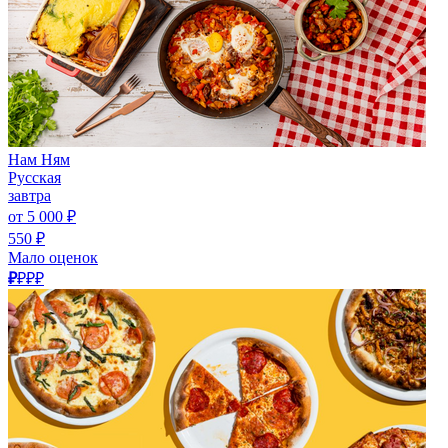
Нам Ням
Русская
завтра
от 5 000 ₽
550 ₽
Мало оценок
₽
₽₽₽