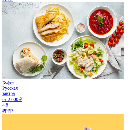
Буфет
Русская
завтра
от 2 000 ₽
4.8
₽
₽₽₽