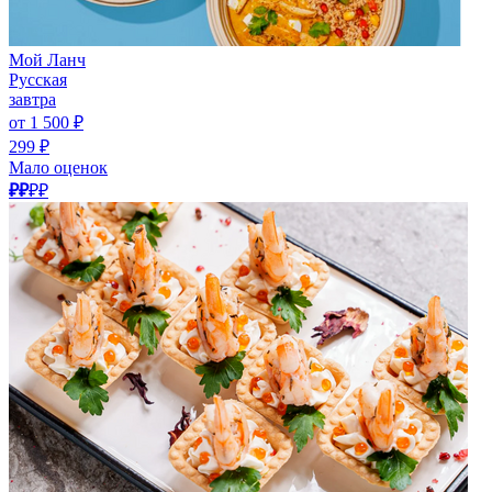
Мой Ланч
Русская
завтра
от 1 500 ₽
299 ₽
Мало оценок
₽₽
₽₽