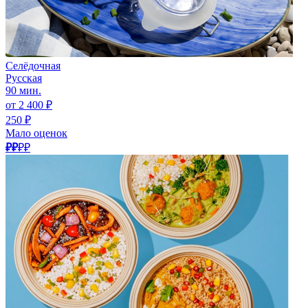
Селёдочная
Русская
90 мин.
от 2 400 ₽
250 ₽
Мало оценок
₽₽
₽₽