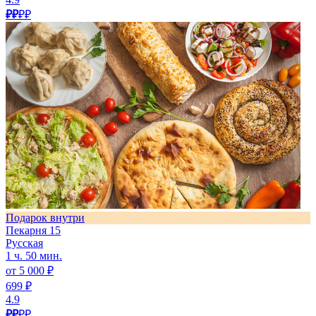
₽₽
₽₽
Подарок внутри
Пекарня 15
Русская
1 ч. 50 мин.
от 5 000 ₽
699 ₽
4.9
₽₽
₽₽