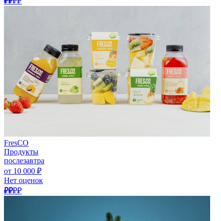
₽₽
₽₽
FresCO
Продукты
послезавтра
от 10 000 ₽
Нет оценок
₽₽
₽₽