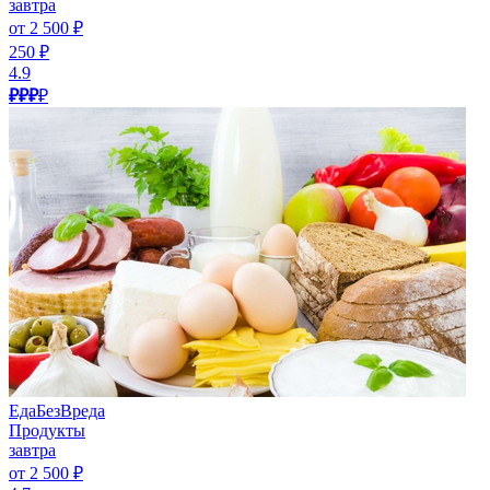
завтра
от 2 500 ₽
250 ₽
4.9
₽₽₽
₽
ЕдаБезВреда
Продукты
завтра
от 2 500 ₽