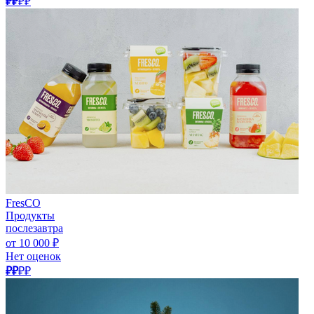
₽₽
₽₽
FresCO
Продукты
послезавтра
от 10 000 ₽
Нет оценок
₽₽
₽₽