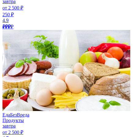
завтра
от 2 500 ₽
250 ₽
4.9
₽₽₽
₽
ЕдаБезВреда
Продукты
завтра
от 2 500 ₽