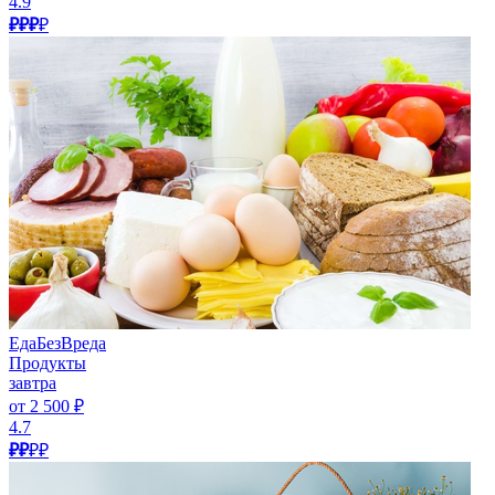
4.9
₽₽₽
₽
ЕдаБезВреда
Продукты
завтра
от 2 500 ₽
4.7
₽₽
₽₽