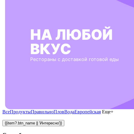
НА ЛЮБОЙ
ВКУС
Рестораны с доставкой готовой еды
Все
Продукты
Правильно
Плов
Вода
Европейская
Еще+
{{item?.btn_name || 'Интересно'}}