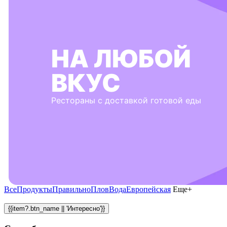
НА ЛЮБОЙ
ВКУС
Рестораны с доставкой готовой еды
Все
Продукты
Правильно
Плов
Вода
Европейская
Еще+
{{item?.btn_name || 'Интересно'}}