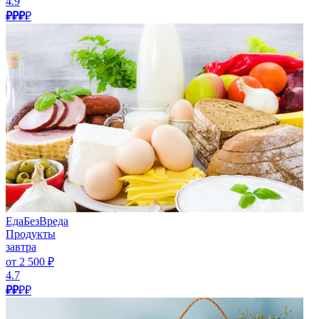
4.9
₽₽₽
₽
ЕдаБезВреда
Продукты
завтра
от 2 500 ₽
4.7
₽₽
₽₽