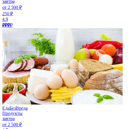
завтра
от 2 500 ₽
250 ₽
4.9
₽₽₽
₽
ЕдаБезВреда
Продукты
завтра
от 2 500 ₽