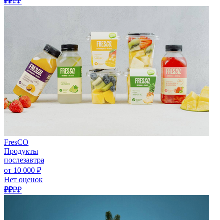
₽₽
₽₽
FresCO
Продукты
послезавтра
от 10 000 ₽
Нет оценок
₽₽
₽₽