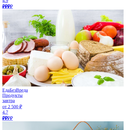
4.9
₽₽₽
₽
ЕдаБезВреда
Продукты
завтра
от 2 500 ₽
4.7
₽₽
₽₽