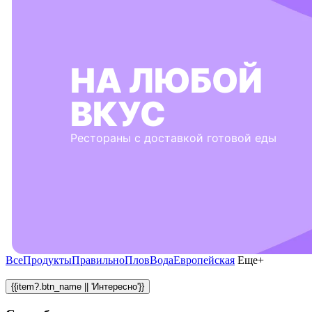
НА ЛЮБОЙ
ВКУС
Рестораны с доставкой готовой еды
Все
Продукты
Правильно
Плов
Вода
Европейская
Еще+
{{item?.btn_name || 'Интересно'}}