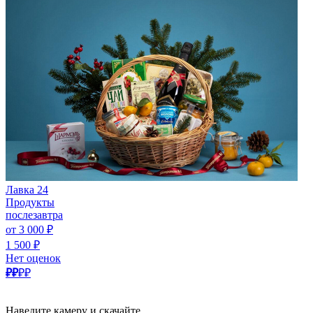
Лавка 24
Продукты
послезавтра
от 3 000 ₽
1 500 ₽
Нет оценок
₽₽
₽₽
Наведите камеру и скачайте