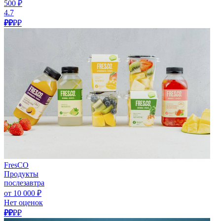
500 ₽
4.7
₽₽
₽₽
FresCO
Продукты
послезавтра
от 10 000 ₽
Нет оценок
₽₽
₽₽