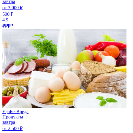
завтра
от 3 000 ₽
500 ₽
4.9
₽₽₽
₽
ЕдаБезВреда
Продукты
завтра
от 2 500 ₽