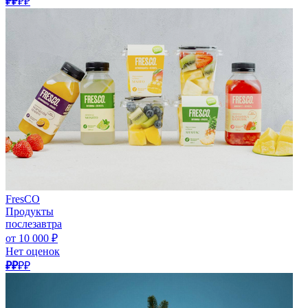
₽₽
₽₽
FresCO
Продукты
послезавтра
от 10 000 ₽
Нет оценок
₽₽
₽₽