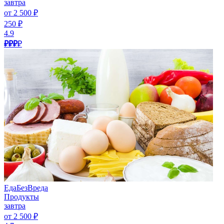
завтра
от 2 500 ₽
250 ₽
4.9
₽₽₽
₽
ЕдаБезВреда
Продукты
завтра
от 2 500 ₽