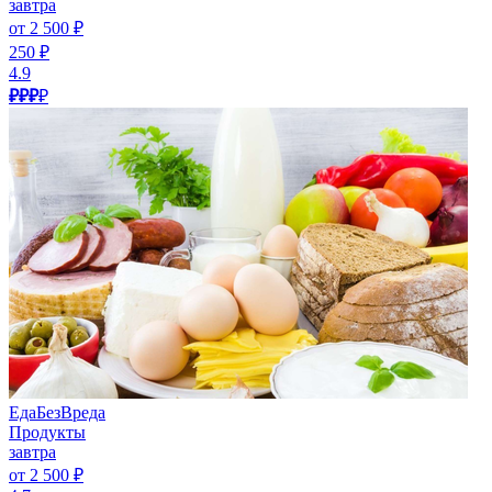
завтра
от 2 500 ₽
250 ₽
4.9
₽₽₽
₽
ЕдаБезВреда
Продукты
завтра
от 2 500 ₽