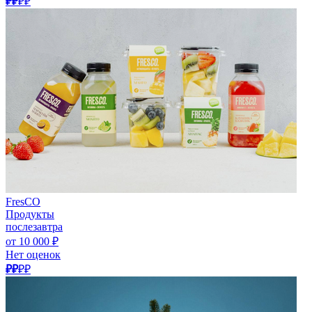
₽₽
₽₽
FresCO
Продукты
послезавтра
от 10 000 ₽
Нет оценок
₽₽
₽₽