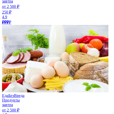
завтра
от 2 500 ₽
250 ₽
4.9
₽₽₽
₽
ЕдаБезВреда
Продукты
завтра
от 2 500 ₽