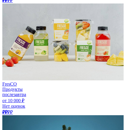
₽₽
₽₽
FresCO
Продукты
послезавтра
от 10 000 ₽
Нет оценок
₽₽
₽₽