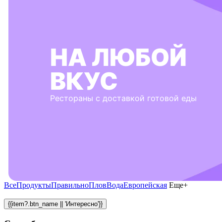
НА ЛЮБОЙ
ВКУС
Рестораны с доставкой готовой еды
Все
Продукты
Правильно
Плов
Вода
Европейская
Еще+
{{item?.btn_name || 'Интересно'}}