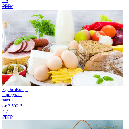
4.9
₽₽₽
₽
ЕдаБезВреда
Продукты
завтра
от 2 500 ₽
4.7
₽₽
₽₽