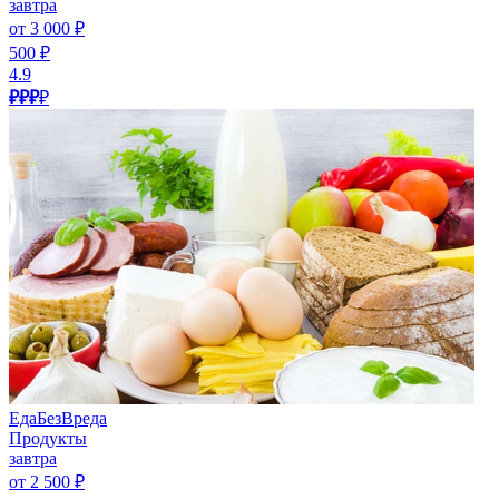
завтра
от 3 000 ₽
500 ₽
4.9
₽₽₽
₽
ЕдаБезВреда
Продукты
завтра
от 2 500 ₽