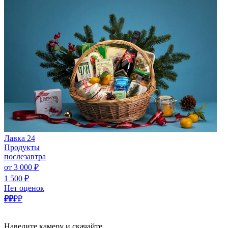
Лавка 24
Продукты
послезавтра
от 3 000 ₽
1 500 ₽
Нет оценок
₽₽
₽₽
Наведите камеру и скачайте