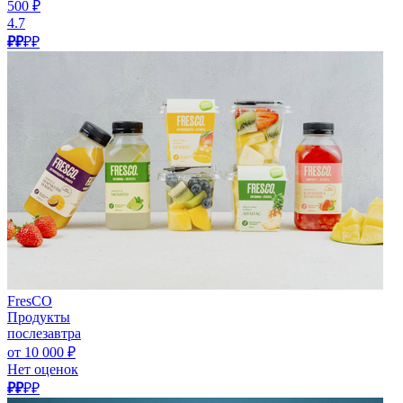
500 ₽
4.7
₽₽
₽₽
FresCO
Продукты
послезавтра
от 10 000 ₽
Нет оценок
₽₽
₽₽