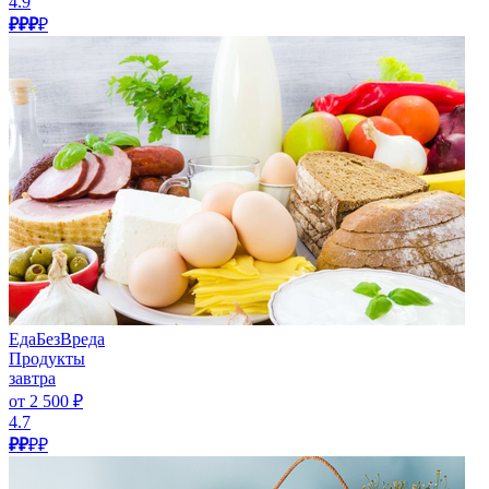
4.9
₽₽₽
₽
ЕдаБезВреда
Продукты
завтра
от 2 500 ₽
4.7
₽₽
₽₽