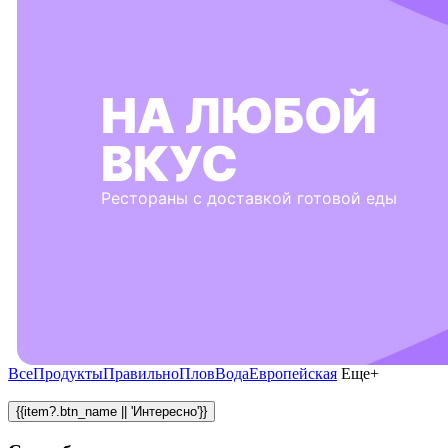
НА ЛЮБОЙ
ВКУС
Рестораны с доставкой готовой еды
Все
Продукты
Правильно
Плов
Вода
Европейская
Еще+
{{item?.btn_name || 'Интересно'}}