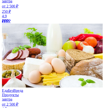
завтра
от 2 500 ₽
250 ₽
4.9
₽₽₽
₽
ЕдаБезВреда
Продукты
завтра
от 2 500 ₽