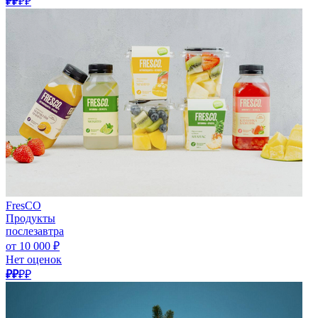
₽₽
₽₽
FresCO
Продукты
послезавтра
от 10 000 ₽
Нет оценок
₽₽
₽₽