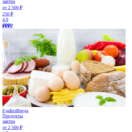
завтра
от 2 500 ₽
250 ₽
4.9
₽₽₽
₽
ЕдаБезВреда
Продукты
завтра
от 2 500 ₽