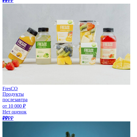
₽₽
₽₽
FresCO
Продукты
послезавтра
от 10 000 ₽
Нет оценок
₽₽
₽₽