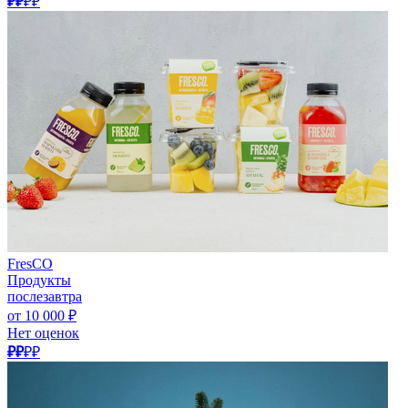
₽₽
₽₽
FresCO
Продукты
послезавтра
от 10 000 ₽
Нет оценок
₽₽
₽₽