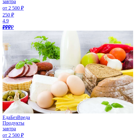
завтра
от 2 500 ₽
250 ₽
4.9
₽₽₽
₽
ЕдаБезВреда
Продукты
завтра
от 2 500 ₽