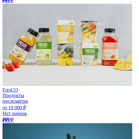
₽₽
₽₽
FresCO
Продукты
послезавтра
от 10 000 ₽
Нет оценок
₽₽
₽₽