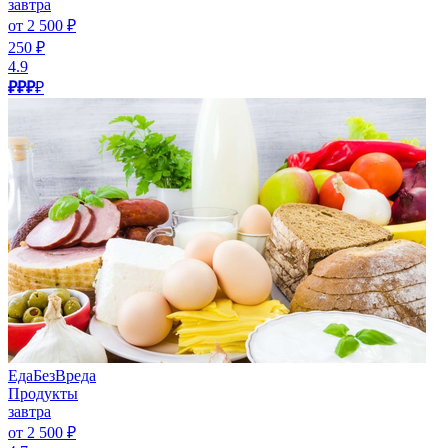
завтра
от 2 500 ₽
250 ₽
4.9
₽₽₽
₽
ЕдаБезВреда
Продукты
завтра
от 2 500 ₽