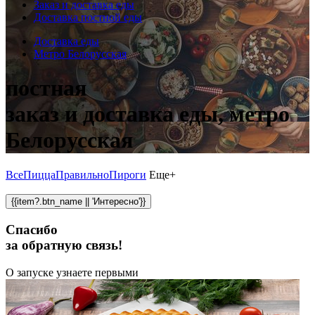
Заказ и доставка еды
Доставка постной еды
Доставка еды
Метро Белорусская
постная
заказ и доставка еды, метро
Белорусская
Все
Пицца
Правильно
Пироги
Еще+
{{item?.btn_name || 'Интересно'}}
Спасибо
за обратную связь!
О запуске узнаете первыми