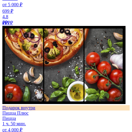
от 5 000 ₽
699 ₽
4.8
₽₽
₽₽
Подарок внутри
Пицца Плюс
Пицца
1 ч. 50 мин.
от 4 000 ₽