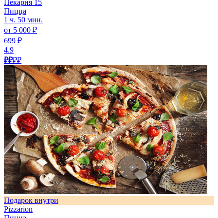
Пекарня 15
Пицца
1 ч. 50 мин.
от 5 000 ₽
699 ₽
4.9
₽₽
₽₽
Подарок внутри
Pizzarion
Пицца