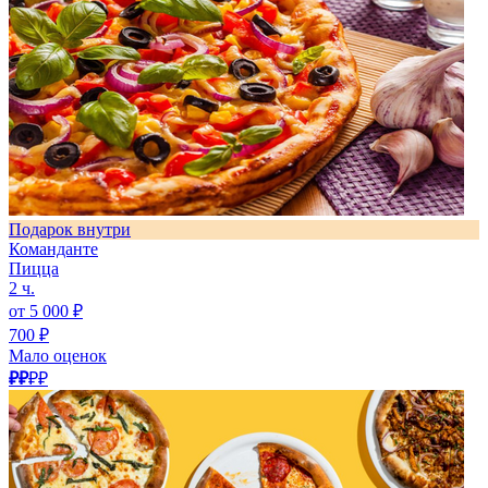
Подарок внутри
Команданте
Пицца
2 ч.
от 5 000 ₽
700 ₽
Мало оценок
₽₽
₽₽