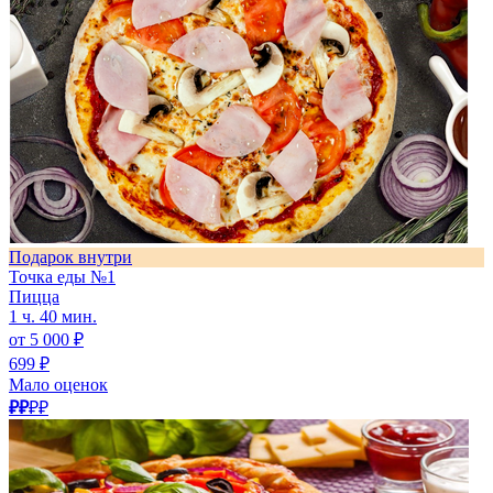
Подарок внутри
Точка еды №1
Пицца
1 ч. 40 мин.
от 5 000 ₽
699 ₽
Мало оценок
₽₽
₽₽