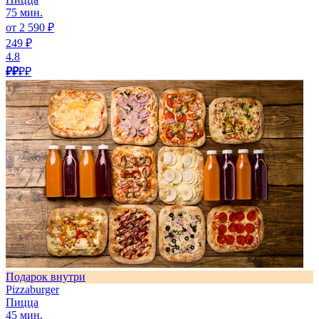
75 мин.
от 2 590 ₽
249 ₽
4.8
₽₽
₽₽
Подарок внутри
Pizzaburger
Пицца
45 мин.