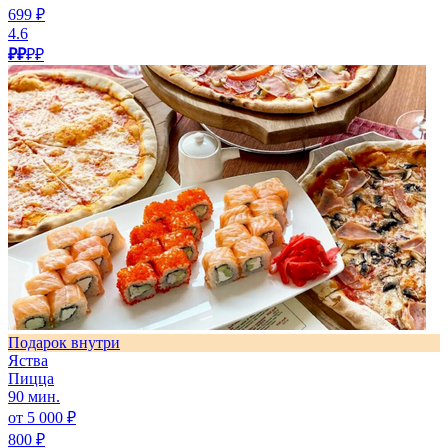
699 ₽
4.6
₽₽
₽₽
Подарок внутри
Яства
Пицца
90 мин.
от 5 000 ₽
800 ₽