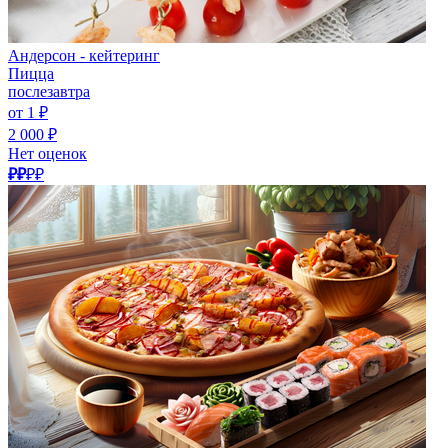
Андерсон - кейтеринг
Пицца
послезавтра
от 1 ₽
2 000 ₽
Нет оценок
₽₽
₽₽