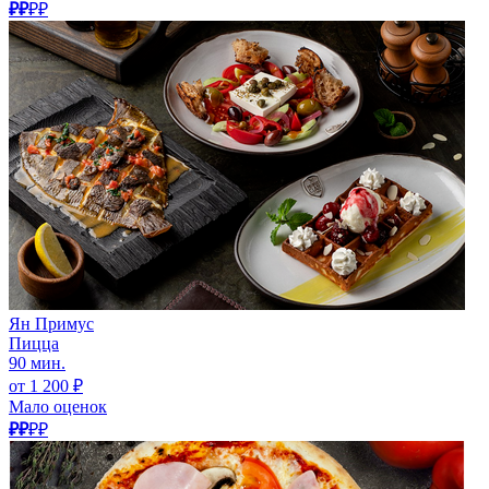
₽₽
₽₽
Ян Примус
Пицца
90 мин.
от 1 200 ₽
Мало оценок
₽₽
₽₽