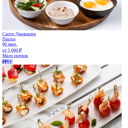
Санто Джованни
Пицца
90 мин.
от 5 000 ₽
Мало оценок
₽₽
₽₽