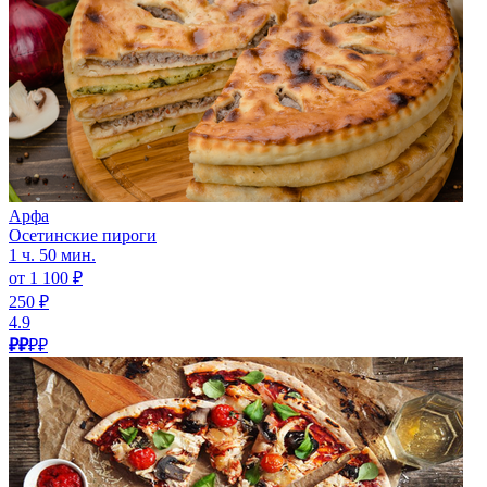
Арфа
Осетинские пироги
1 ч. 50 мин.
от 1 100 ₽
250 ₽
4.9
₽₽
₽₽