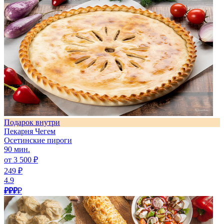
Подарок внутри
Пекарня Чегем
Осетинские пироги
90 мин.
от 3 500 ₽
249 ₽
4.9
₽₽₽
₽