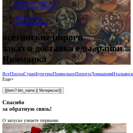
Заказ и доставка еды
Осетинские пироги
Доставка еды
Район Якиманка
осетинские пироги
заказ и доставка еды, район
Якиманка
Все
Пицца
Суши
Бургеры
Правильно
Пироги
Домашняя
Итальянск
Еще+
{{item?.btn_name || 'Интересно'}}
Спасибо
за обратную связь!
О запуске узнаете первыми