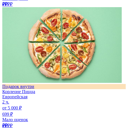
₽₽
₽₽
Подарок внутри
Корлеоне Пицца
Европейская
2 ч.
от 5 000 ₽
699 ₽
Мало оценок
₽₽
₽₽