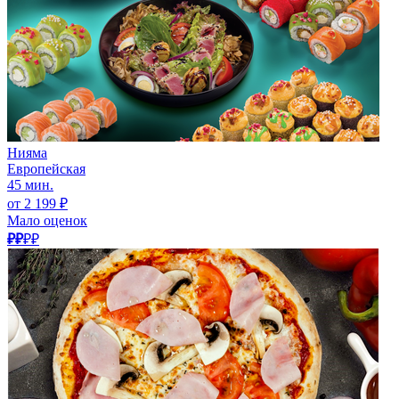
Нияма
Европейская
45 мин.
от 2 199 ₽
Мало оценок
₽₽
₽₽