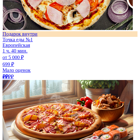
Подарок внутри
Точка еды №1
Европейская
1 ч. 40 мин.
от 5 000 ₽
699 ₽
Мало оценок
₽₽
₽₽