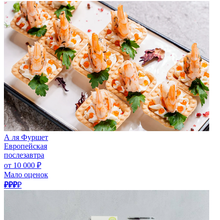
А ля Фуршет
Европейская
послезавтра
от 10 000 ₽
Мало оценок
₽₽₽
₽