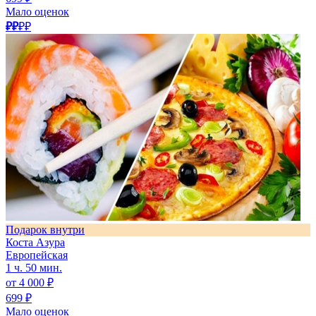
Мало оценок
₽₽
₽₽
Подарок внутри
Коста Азура
Европейская
1 ч. 50 мин.
от 4 000 ₽
699 ₽
Мало оценок