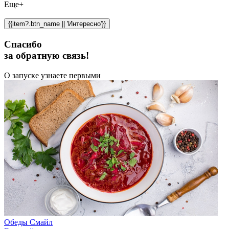
Еще+
{{item?.btn_name || 'Интересно'}}
Спасибо
за обратную связь!
О запуске узнаете первыми
Обеды Смайл