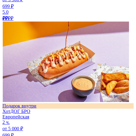
699 ₽
5.0
₽₽
₽₽
Подарок внутри
ХотДОГ БРО
Европейская
2 ч.
от 5 000 ₽
699 ₽