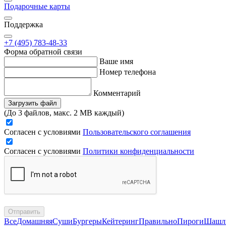
Подарочные карты
Поддержка
+7 (495) 783-48-33
Форма обратной связи
Ваше имя
Номер телефона
Комментарий
Загрузить файл
(До 3 файлов, макс. 2 MB каждый)
Согласен с условиями
Пользовательского соглашения
Согласен с условиями
Политики конфиденциальности
Отправить
Все
Домашняя
Суши
Бургеры
Кейтеринг
Правильно
Пироги
Шашл