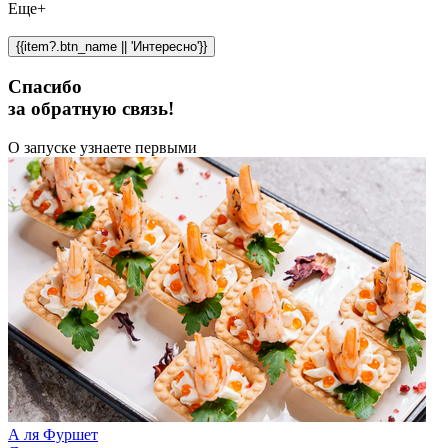
Еще+
{{item?.btn_name || 'Интересно'}}
Спасибо
за обратную связь!
О запуске узнаете первыми
А ля Фуршет