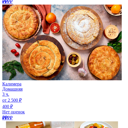
₽₽
₽₽
Калимера
Домашняя
3 ч.
от 2 500 ₽
400 ₽
Нет оценок
₽₽
₽₽