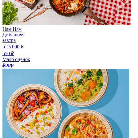
Нам Ням
Домашняя
завтра
от 5 000 ₽
550 ₽
Мало оценок
₽
₽₽₽