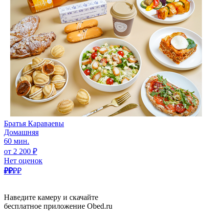
Братья Караваевы
Домашняя
60 мин.
от 2 200 ₽
Нет оценок
₽₽
₽₽
Наведите камеру и скачайте
бесплатное приложение Obed.ru