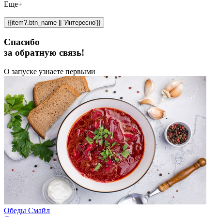
Еще+
{{item?.btn_name || 'Интересно'}}
Спасибо
за обратную связь!
О запуске узнаете первыми
Обеды Смайл