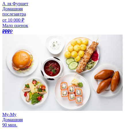
А ля Фуршет
Домашняя
послезавтра
от 10 000 ₽
Мало оценок
₽₽₽
₽
Му-Му
Домашняя
90 мин.