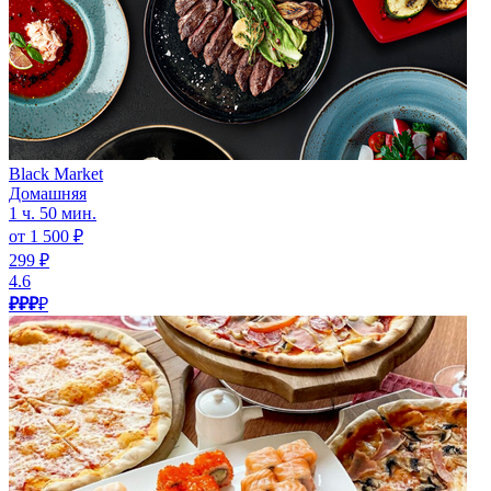
Black Market
Домашняя
1 ч. 50 мин.
от 1 500 ₽
299 ₽
4.6
₽₽₽
₽