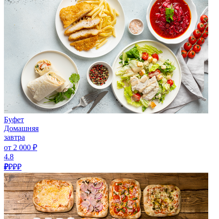
Буфет
Домашняя
завтра
от 2 000 ₽
4.8
₽
₽₽₽