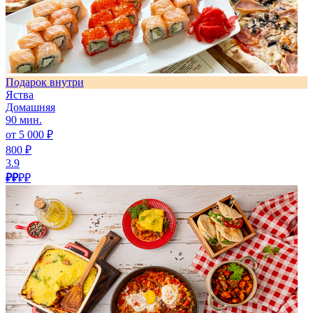
Подарок внутри
Яства
Домашняя
90 мин.
от 5 000 ₽
800 ₽
3.9
₽₽
₽₽