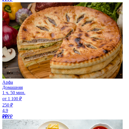
Арфа
Домашняя
1 ч. 50 мин.
от 1 100 ₽
250 ₽
4.9
₽₽
₽₽