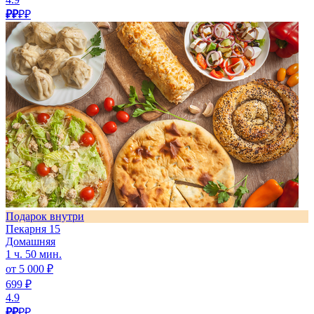
₽₽
₽₽
Подарок внутри
Пекарня 15
Домашняя
1 ч. 50 мин.
от 5 000 ₽
699 ₽
4.9
₽₽
₽₽