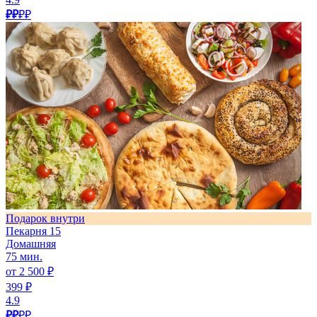
₽₽
₽₽
Подарок внутри
Пекарня 15
Домашняя
75 мин.
от 2 500 ₽
399 ₽
4.9
₽₽
₽₽