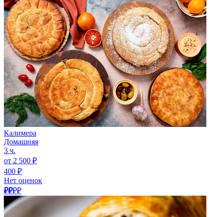
Калимера
Домашняя
3 ч.
от 2 500 ₽
400 ₽
Нет оценок
₽₽
₽₽