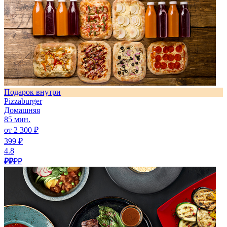
Подарок внутри
Pizzaburger
Домашняя
85 мин.
от 2 300 ₽
399 ₽
4.8
₽₽
₽₽