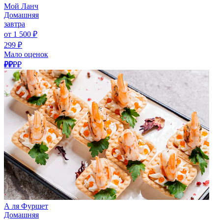
Мой Ланч
Домашняя
завтра
от 1 500 ₽
299 ₽
Мало оценок
₽₽
₽₽
А ля Фуршет
Домашняя