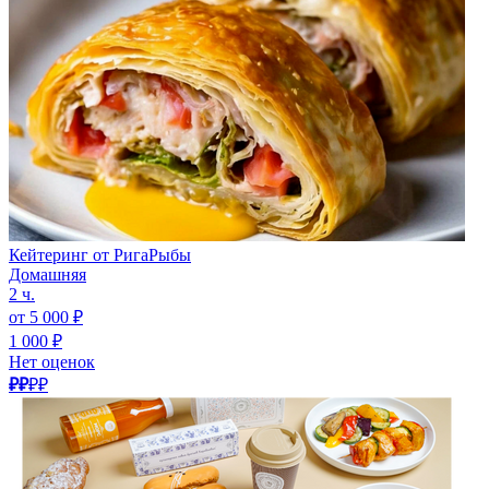
Кейтеринг от РигаРыбы
Домашняя
2 ч.
от 5 000 ₽
1 000 ₽
Нет оценок
₽₽
₽₽