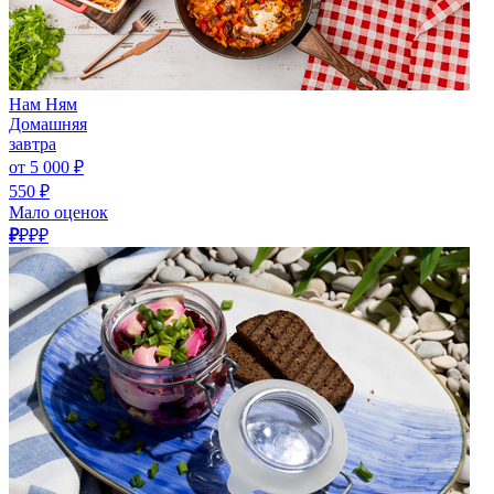
Нам Ням
Домашняя
завтра
от 5 000 ₽
550 ₽
Мало оценок
₽
₽₽₽