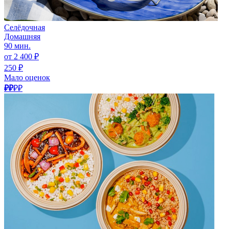
Селёдочная
Домашняя
90 мин.
от 2 400 ₽
250 ₽
Мало оценок
₽₽
₽₽