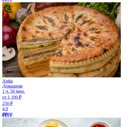
Арфа
Домашняя
1 ч. 50 мин.
от 1 100 ₽
250 ₽
4.9
₽₽
₽₽