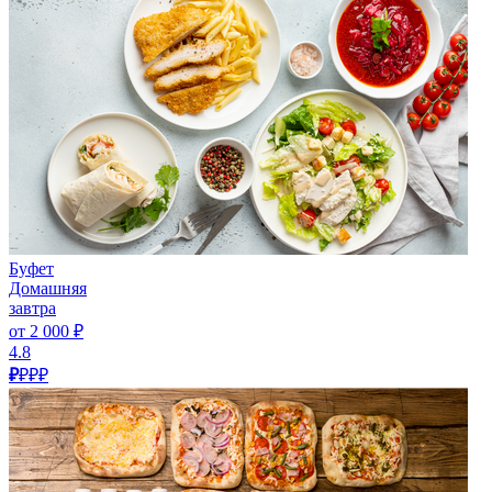
Буфет
Домашняя
завтра
от 2 000 ₽
4.8
₽
₽₽₽