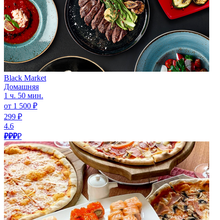
Black Market
Домашняя
1 ч. 50 мин.
от 1 500 ₽
299 ₽
4.6
₽₽₽
₽