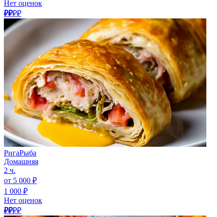
Нет оценок
₽₽
₽₽
РигаРыба
Домашняя
2 ч.
от 5 000 ₽
1 000 ₽
Нет оценок
₽₽
₽₽