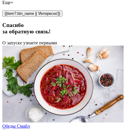
Еще+
{{item?.btn_name || 'Интересно'}}
Спасибо
за обратную связь!
О запуске узнаете первыми
Обеды Смайл