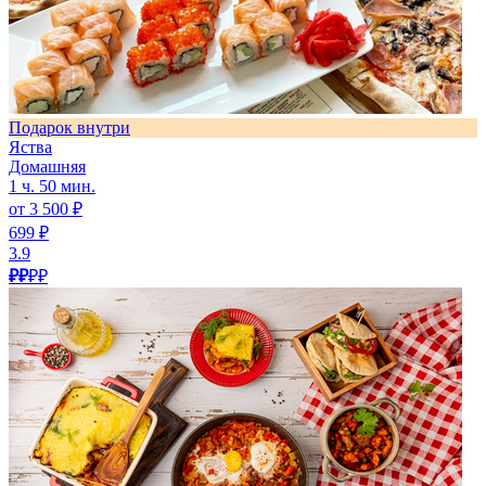
Подарок внутри
Яства
Домашняя
1 ч. 50 мин.
от 3 500 ₽
699 ₽
3.9
₽₽
₽₽