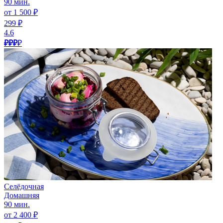
90 мин.
от 1 500 ₽
299 ₽
4.6
₽₽₽
₽
Селёдочная
Домашняя
90 мин.
от 2 400 ₽