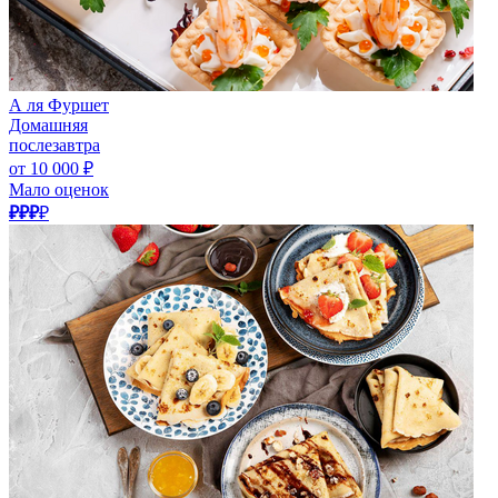
А ля Фуршет
Домашняя
послезавтра
от 10 000 ₽
Мало оценок
₽₽₽
₽