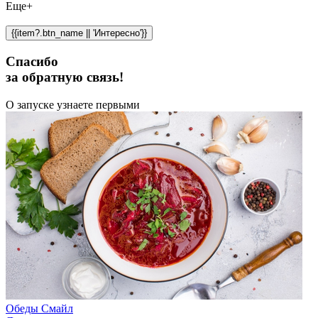
Еще+
{{item?.btn_name || 'Интересно'}}
Спасибо
за обратную связь!
О запуске узнаете первыми
Обеды Смайл