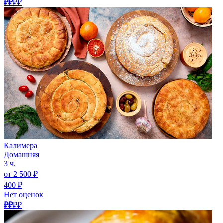
₽₽
₽₽
Калимера
Домашняя
3 ч.
от 2 500 ₽
400 ₽
Нет оценок
₽₽
₽₽