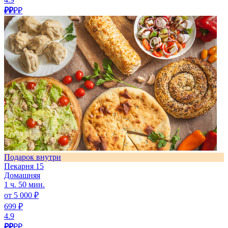
₽₽
₽₽
Подарок внутри
Пекарня 15
Домашняя
1 ч. 50 мин.
от 5 000 ₽
699 ₽
4.9
₽₽
₽₽