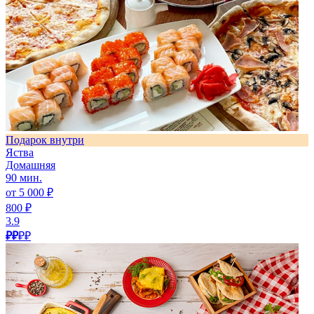
Подарок внутри
Яства
Домашняя
90 мин.
от 5 000 ₽
800 ₽
3.9
₽₽
₽₽