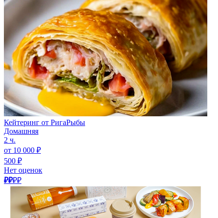
Кейтеринг от РигаРыбы
Домашняя
2 ч.
от 10 000 ₽
500 ₽
Нет оценок
₽₽
₽₽