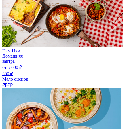
Нам Ням
Домашняя
завтра
от 5 000 ₽
550 ₽
Мало оценок
₽
₽₽₽