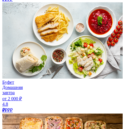
Буфет
Домашняя
завтра
от 2 000 ₽
4.8
₽
₽₽₽