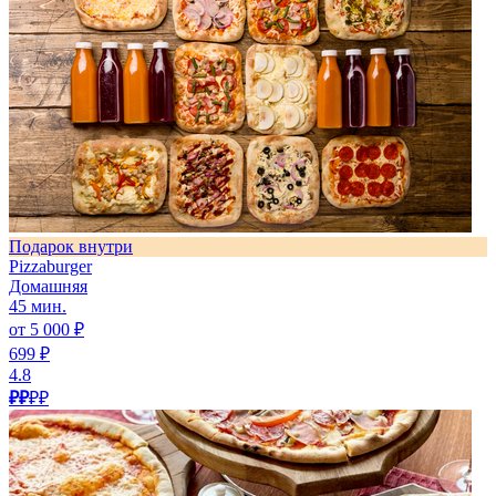
Подарок внутри
Pizzaburger
Домашняя
45 мин.
от 5 000 ₽
699 ₽
4.8
₽₽
₽₽