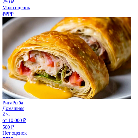
250 ₽
Мало оценок
₽₽
₽₽
РигаРыба
Домашняя
2 ч.
от 10 000 ₽
500 ₽
Нет оценок