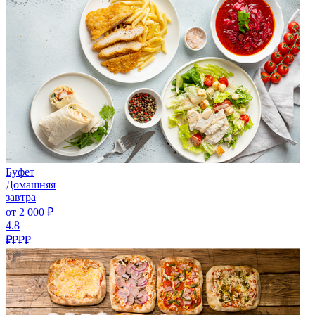
Буфет
Домашняя
завтра
от 2 000 ₽
4.8
₽
₽₽₽