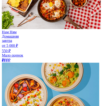
Нам Ням
Домашняя
завтра
от 5 000 ₽
550 ₽
Мало оценок
₽
₽₽₽