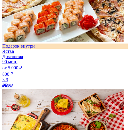
Подарок внутри
Яства
Домашняя
90 мин.
от 5 000 ₽
800 ₽
3.9
₽₽
₽₽