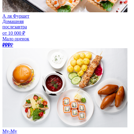
А ля Фуршет
Домашняя
послезавтра
от 10 000 ₽
Мало оценок
₽₽₽
₽
Му-Му