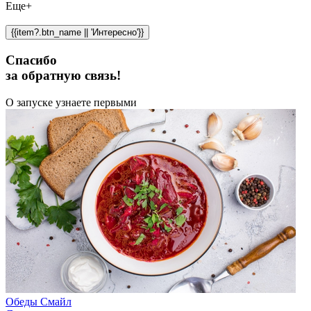
Еще+
{{item?.btn_name || 'Интересно'}}
Спасибо
за обратную связь!
О запуске узнаете первыми
Обеды Смайл