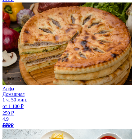
Арфа
Домашняя
1 ч. 50 мин.
от 1 100 ₽
250 ₽
4.9
₽₽
₽₽