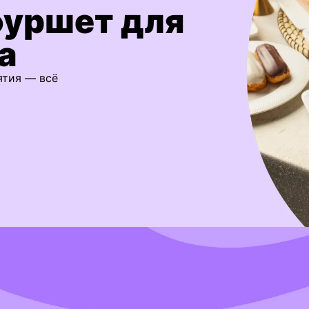
фуршет для
а
ятия — всё