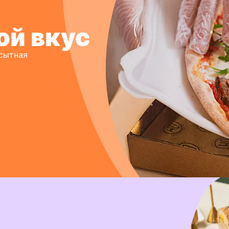
ой вкус
 сытная