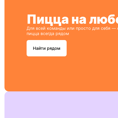
Пицца на люб
Для всей команды или просто для себя —
пицца всегда рядом
Найти рядом