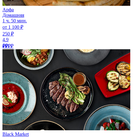
Арфа
Домашняя
1 ч. 50 мин.
от 1 100 ₽
250 ₽
4.9
₽₽
₽₽
Black Market