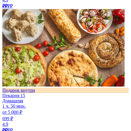
₽₽
₽₽
Подарок внутри
Пекарня 15
Домашняя
1 ч. 50 мин.
от 5 000 ₽
699 ₽
4.9
₽₽
₽₽