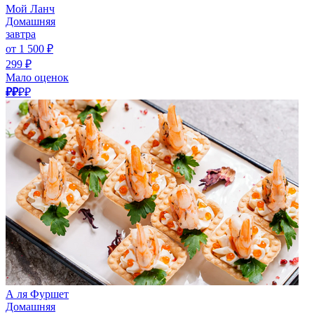
Мой Ланч
Домашняя
завтра
от 1 500 ₽
299 ₽
Мало оценок
₽₽
₽₽
А ля Фуршет
Домашняя