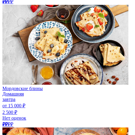
₽₽
₽₽
Мордовские блины
Домашняя
завтра
от 15 000 ₽
2 500 ₽
Нет оценок
₽₽
₽₽