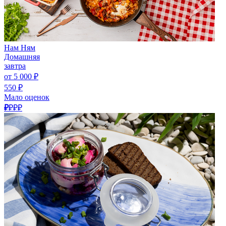
Нам Ням
Домашняя
завтра
от 5 000 ₽
550 ₽
Мало оценок
₽
₽₽₽