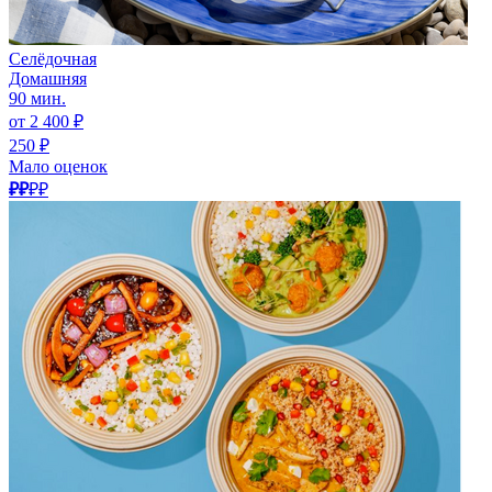
Селёдочная
Домашняя
90 мин.
от 2 400 ₽
250 ₽
Мало оценок
₽₽
₽₽