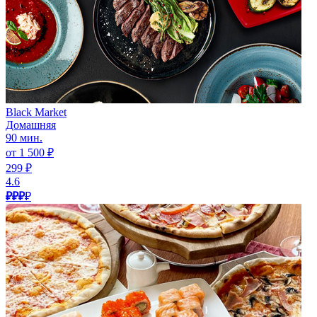
Black Market
Домашняя
90 мин.
от 1 500 ₽
299 ₽
4.6
₽₽₽
₽