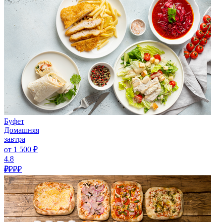
Буфет
Домашняя
завтра
от 1 500 ₽
4.8
₽
₽₽₽