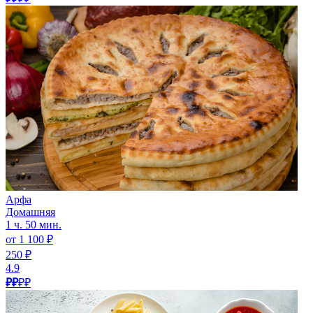
Арфа
Домашняя
1 ч. 50 мин.
от 1 100 ₽
250 ₽
4.9
₽₽
₽₽