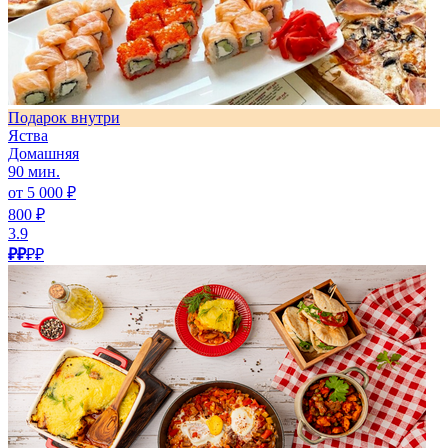
Подарок внутри
Яства
Домашняя
90 мин.
от 5 000 ₽
800 ₽
3.9
₽₽
₽₽