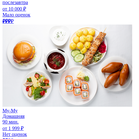
послезавтра
от 10 000 ₽
Мало оценок
₽₽₽
₽
Му-Му
Домашняя
90 мин.
от 1 999 ₽
Нет оценок