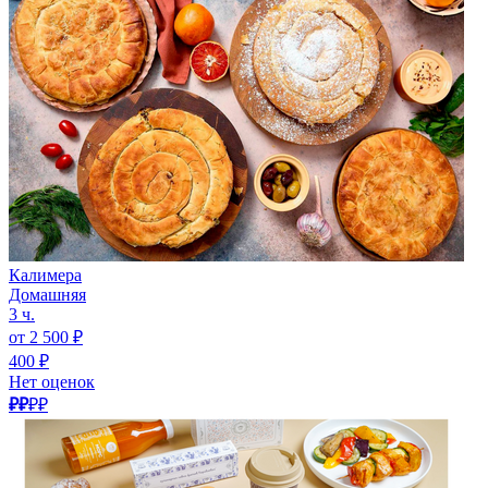
Калимера
Домашняя
3 ч.
от 2 500 ₽
400 ₽
Нет оценок
₽₽
₽₽