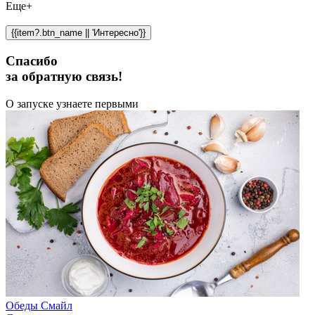
Еще+
{{item?.btn_name || 'Интересно'}}
Спасибо
за обратную связь!
О запуске узнаете первыми
Обеды Смайл