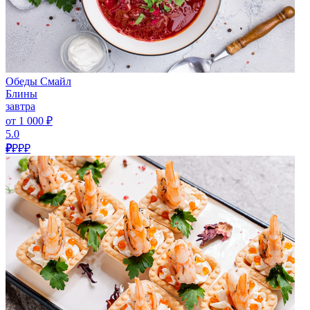
Обеды Смайл
Блины
завтра
от 1 000 ₽
5.0
₽
₽₽₽