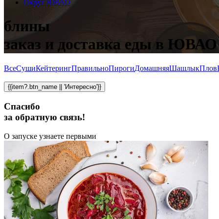
Округ ЮВАО
блины
заказ и доставка еды в ЮВАО
Все
Суши
Кейтеринг
Правильно
Пироги
Домашняя
Шашлык
Плов
{{item?.btn_name || 'Интересно'}}
Спасибо
за обратную связь!
О запуске узнаете первыми